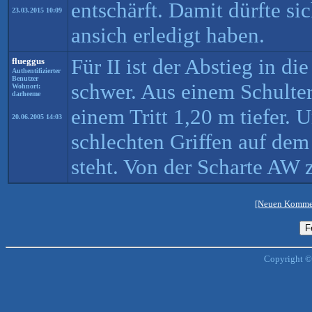
entschärft. Damit dürfte si
23.03.2015 10:09
ansich erledigt haben.
Für II ist der Abstieg in di
flueggus
Authentifizierter
Benutzer
schwer. Aus einem Schulte
Wohnort:
darheeme
einem Tritt 1,20 m tiefer. 
20.06.2005 14:03
schlechten Griffen auf de
steht. Von der Scharte AW 
[Neuen Kommen
Copyright ©