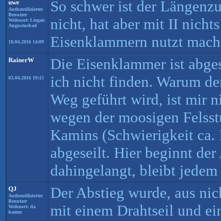
So schwer ist der Längenz
uwe
Authentifizierter
Benutzer
nicht, hat aber mit II nicht
Wohnort: Liegau
Augustusbad
Eisenklammern nutzt mach
10.04.2016 14:09
Die Eisenklammer ist abges
RainerW
ich nicht finden. Warum de
03.04.2016 19:15
Weg geführt wird, ist mir n
wegen der moosigen Felsst
Kamins (Schwierigkeit ca. 
abgeseilt. Hier beginnt de
dahingelangt, bleibt jedem 
Der Abstieg wurde, aus nic
QJ
Authentifizierter
Benutzer
mit einem Drahtseil und e
Wohnort: da
hamm