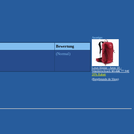
Anzeige:
Bewertung
(Normal)
Lowe Alpine - Aeon 18 -
Wanderrucksack
97.43€
77.94€
20% Rabatt
(Bergfreunde.de Shop)