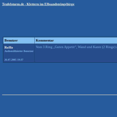
Teufelsturm.de - Klettern im Elbsandsteingebirge
Benutzer
Kommentar
Vom 3.Ring „Guten Appetit“, Wand und Kante (2 Ringe) z
RoHo
Authentifizierter Benutzer
26.07.2005 19:37