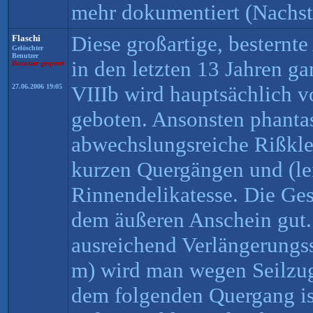
mehr dokumentiert (Nachst
Diese großartige, besternt
Flaschi
Gelöschter
Benutzer
in den letzten 13 Jahren g
Benutzer gesperrt
VIIIb wird hauptsächlich 
27.06.2006 19:05
geboten. Ansonsten phantas
abwechslungsreiche Rißklet
kurzen Quergängen und (lei
Rinnendelikatesse. Die Gest
dem äußeren Anschein gut. 
ausreichend Verlängerungs
m) wird man wegen Seilzu
dem folgenden Quergang ist