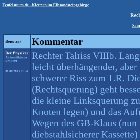
Teufelsturm.de - Klettern im Elbsandsteingebirge
Rech
Saur
Kommentar
Benutzer
Rechter Talriss VIIIb. Lan
Der Physiker
Authentifizierter
Benutzer
leicht überhängender, aber
31.08.2013 21:34
schwerer Riss zum 1.R. Di
(Rechtsquerung) geht besser
die kleine Linksquerung z
Knoten legen) und das Auf
Wegen des GB-Klaus (nun 
diebstahlsicherer Kassette