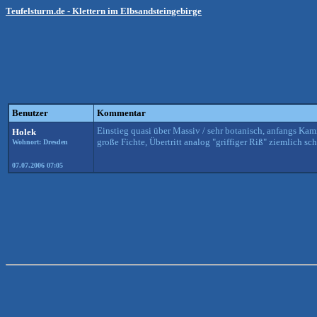
Teufelsturm.de - Klettern im Elbsandsteingebirge
Benutzer
Kommentar
Einstieg quasi über Massiv / sehr botanisch, anfangs Kami
Holek
große Fichte, Übertritt analog "griffiger Riß" ziemlich sc
Wohnort: Dresden
07.07.2006 07:05