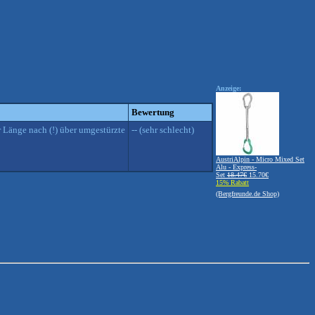
Anzeige:
Bewertung
r Länge nach (!) über umgestürzte
-- (sehr schlecht)
AustriAlpin - Micro Mixed Set
Alu - Express-
Set
18.47€
15.70€
15% Rabatt
(Bergfreunde.de Shop)