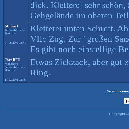
dick. Kletterei sehr schön,
Gehgelände im oberen Teil
Kletterei unten Schrott. A
Michael
Authentifizierter
Benutzer
VIIc Zug. Zur "großen San
07.06.2003 18:44
Es gibt noch einstellige B
Etwas Zickzack, aber gut z
JörgBFH
Moderator
Authentifizierter
Ring.
Benutzer
14.02.2001 12:46
[Neuen Kommen
Copyright ©