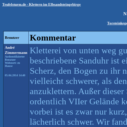
Teufelsturm.de - Klettern im Elbsandsteingebirge
N
Torsteinkege
Kommentar
Benutzer
André
Kletterei von unten weg gu
Zimmermann
Authentifizierter
beschriebene Sanduhr ist ei
Benutzer
Wohnort: zu
Hause
Scherz, den Bogen zu ihr n
05.04.2014 14:40
vielleicht schwerer, als de
anzuklettern. Außer dieser
ordentlich VIIer Gelände 
vorbei ist es zwar nur kurz,
lächerlich schwer. Wir fand