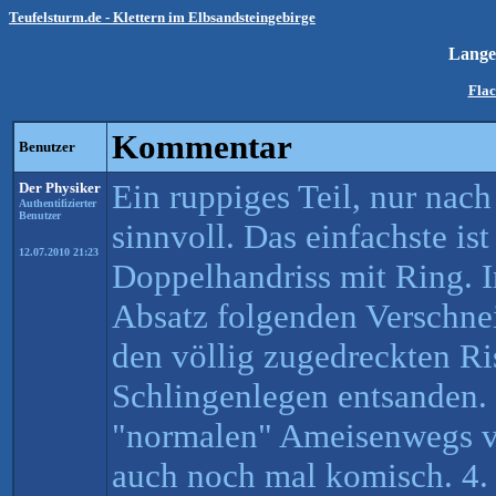
Teufelsturm.de - Klettern im Elbsandsteingebirge
Lange
Flac
Kommentar
Benutzer
Ein ruppiges Teil, nur nac
Der Physiker
Authentifizierter
Benutzer
sinnvoll. Das einfachste is
12.07.2010 21:23
Doppelhandriss mit Ring. 
Absatz folgenden Verschn
den völlig zugedreckten Ri
Schlingenlegen entsanden. 
"normalen" Ameisenwegs v
auch noch mal komisch. 4.