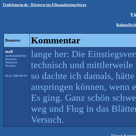
Teufelsturm.de - Klettern im Elbsandsteingebirge
Ei
Kuhstallsc
Kommentar
Benutzer
lange her: Die Einstiegsve
mafi
Authentifizierter
Benutzer
technisch und mittlerweile 
Wohnort:
Dresden
so dachte ich damals, hätte
04.11.2006 08:10
anspringen können, wenn e
Es ging. Ganz schön schwe
weg und Flug in das Blätte
Versuch.
[Neuen Kommen