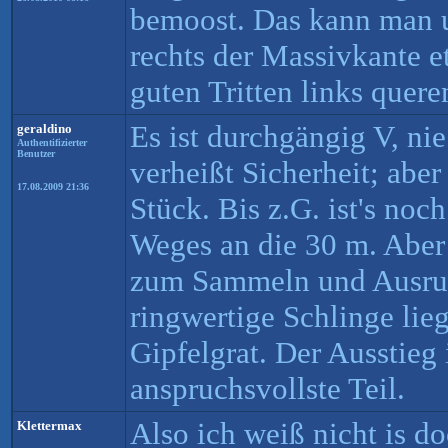
bemoost. Das kann man
rechts der Massivkante e
guten Tritten links quere
Es ist durchgängig V, ni
geraldino
Authentifizierter
Benutzer
verheißt Sicherheit; aber
17.08.2009 21:36
Stück. Bis z.G. ist's noc
Weges an die 30 m. Aber
zum Sammeln und Ausruh
ringwertige Schlinge lie
Gipfelgrat. Der Ausstieg 
anspruchsvollste Teil.
Also ich weiß nicht is do
Klettermax