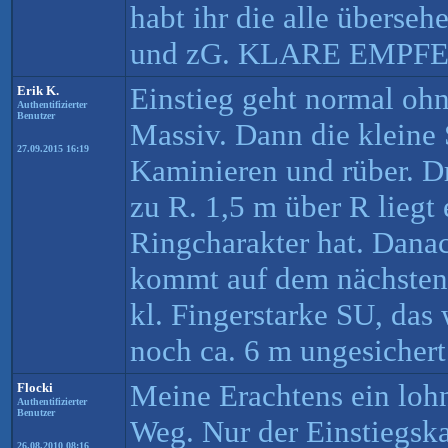
habt ihr die alle überse
und zG. KLARE EMPF
Einstieg geht normal o
Erik K.
Authentifizierter
Benutzer
Massiv. Dann die kleine
27.09.2015 16:19
Kaminieren und rüber. D
zu R. 1,5 m über R liegt
Ringcharakter hat. Danac
kommt auf dem nächsten
kl. Fingerstarke SU, das
noch ca. 6 m ungesichert
Meine Erachtens ein loh
Flocki
Authentifizierter
Benutzer
Weg. Nur der Einstiegska
26.08.2010 08:16