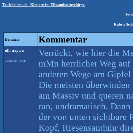
Teufelsturm.de - Klettern im Elbsandsteingebirge
Fei
Kuhstallsc
Kommentar
Benutzer
Verrückt, wie hier die M
ulli treptow
mMn herrlicher Weg auf 
26.10.2021 15:07
anderen Wege am Gipfel 
Die meisten überwinden s
am Massiv und queren na
ran, undramatisch. Dann 
der von unten sichtbare 
Kopf, Riesensanduhr dir