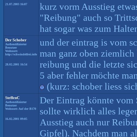
kurz vorm Ausstieg etwas
21.07.2003 16:07
"Reibung" auch so Tritt
hat sogar was zum Halte
und der eintrag is vom sc
Der Schober
Authentifizierter
Benutzer
man ganz oben ziemlich
Wohnort:
http://schwindelfrei.info
reibung und die letzte si
28.02.2001 16:54
5 aber fehler möchte ma
(kurz: schober liess sic
Der Eintrag könnte vom 
SteffenC
Authentifizierter
Benutzer
sollte wirklich alles lege
Wohnort: Auf der B170
Ausstieg auch nur Reibu
16.02.2001 09:05
Gipfel). Nachdem man all