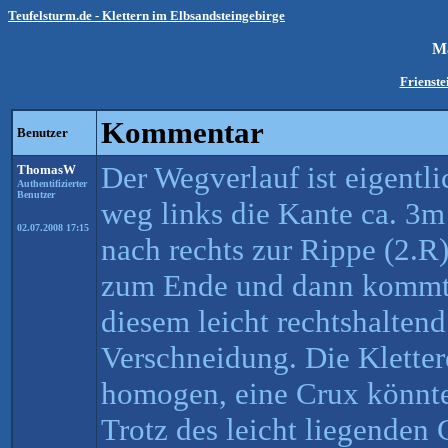
Teufelsturm.de - Klettern im Elbsandsteingebirge
M
Frienste
Kommentar
Benutzer
Der Wegverlauf ist eigentl
ThomasW
Authentifizierter
Benutzer
weg links die Kante ca. 3
02.07.2008 17:15
nach rechts zur Rippe (2.R
zum Ende und dann kommt 
diesem leicht rechtshalte
Verschneidung. Die Klettere
homogen, eine Crux könnte 
Trotz des leicht liegenden