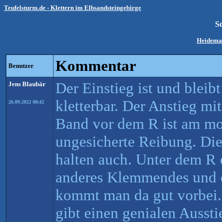
Teufelsturm.de - Klettern im Elbsandsteingebirge
S
Heidema
Kommentar
Benutzer
Der Einstieg ist und bleib
Jens Blaubär
kletterbar. Der Anstieg mi
26.09.2022 08:42
Band vor dem R ist am mor
ungesicherte Reibung. Die 
halten auch. Unter dem R
anderes Klemmendes und d
kommt man da gut vorbei.
gibt einen genialen Aussti