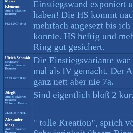
Maier
Einstiegswand exponiert un
Klemens
Authentifizierter
haben! Die HS kommt nac
Benutzer
mehrfach angesezt bis ich
09.08.2007 09:18
konnte. HS heftig und meh
Ring gut gesichert.
Die Einstiegsvariante war
Ulrich Schmidt
Moderator
Authentifizierter
mal als IV gemacht. Der A
Benutzer
ganz nett aber nie 7a.
22.09.2002 11:00
Sind eigentlich bloß 2 ku
JörgB
Authentifizierter
Benutzer
Wohnort: Dresden
24.08.2002 20:07
Alexander
" tolle Kreation", sprich v
Marg
Authentifizierter
Benutzer