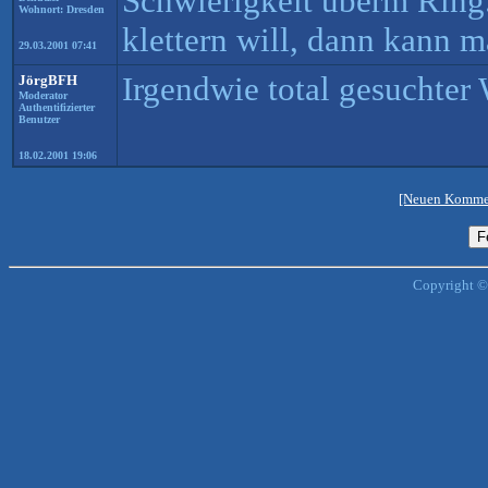
Schwierigkeit überm Ring
Wohnort: Dresden
klettern will, dann kann 
29.03.2001 07:41
Irgendwie total gesuchter
JörgBFH
Moderator
Authentifizierter
Benutzer
18.02.2001 19:06
[Neuen Kommen
Copyright ©