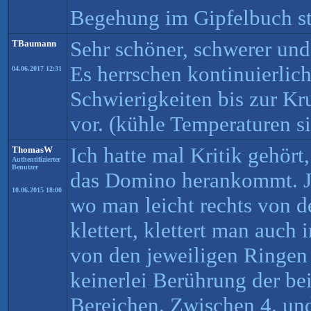
Begehung im Gipfelbuch s
Sehr schöner, schwerer und
TBaumann
Es herrschen kontinuierlich
04.06.2017 12:31
Schwierigkeiten bis zur K
vor. (kühle Temperaturen s
Ich hatte mal Kritik gehört
ThomasW
Authentifizierter
Benutzer
das Domino herankommt. J
10.06.2015 18:00
wo man leicht rechts von 
klettert, klettert man auch
von den jeweiligen Ringen
keinerlei Berührung der be
Bereichen. Zwischen 4. un