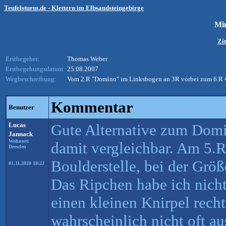
Teufelsturm.de - Klettern im Elbsandsteingebirge
Min
Zit
Erstbegeher:
Thomas Weber
Erstbegehungsdatum:
25.08.2007
Wegbeschreibung:
Vom 2.R "Domino" im Linksbogen an 3R vorbei zum 6.R v
Kommentar
Benutzer
Lucas
Gute Alternative zum Domi
Jannack
Wohnort:
damit vergleichbar. Am 5.R 
Dresden
Boulderstelle, bei der Größ
01.11.2020 18:22
Das Ripchen habe ich nic
einen kleinen Knirpel rech
wahrscheinlich nicht oft au