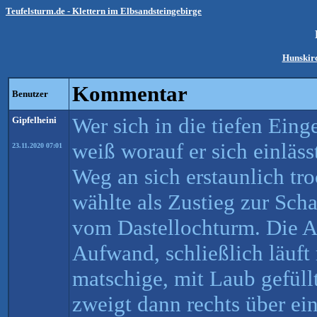
Teufelsturm.de - Klettern im Elbsandsteingebirge
Hunskirc
Kommentar
Benutzer
Wer sich in die tiefen Ein
Gipfelheini
weiß worauf er sich einläss
23.11.2020 07:01
Weg an sich erstaunlich tr
wählte als Zustieg zur Scha
vom Dastellochturm. Die A
Aufwand, schließlich läuft
matschige, mit Laub gefüll
zweigt dann rechts über ein