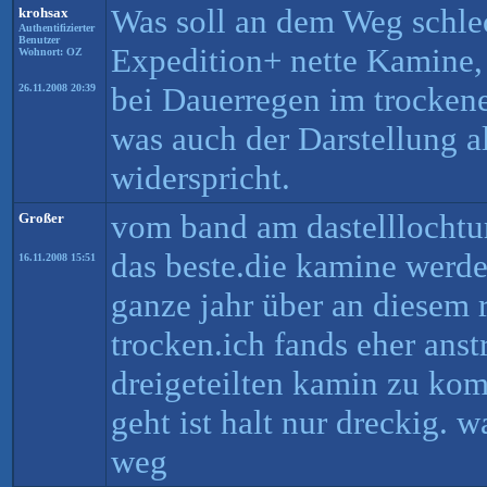
Was soll an dem Weg schle
krohsax
Authentifizierter
Benutzer
Expedition+ nette Kamine,
Wohnort: OZ
bei Dauerregen im trocken
26.11.2008 20:39
was auch der Darstellung a
widerspricht.
vom band am dastelllochtur
Großer
das beste.die kamine werde
16.11.2008 15:51
ganze jahr über an diesem 
trocken.ich fands eher ans
dreigeteilten kamin zu kom
geht ist halt nur dreckig. 
weg