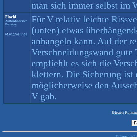
man sich immer selbst im W
Für V relativ leichte Rissv
Flocki
Authentifizierter
Benutzer
(unten) etwas überhängend
05.04.2008 14:58
anhangeln kann. Auf der r
Verschneidungswand gute T
empfiehlt es sich die Vers
klettern. Die Sicherung ist
möglicherweise den Aussch
V gab.
[Neuen Kommen
Copyright ©