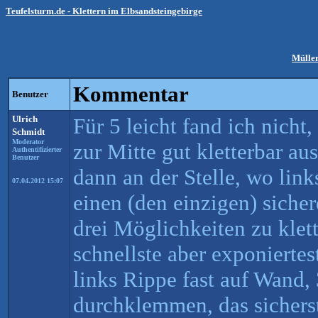
Teufelsturm.de - Klettern im Elbsandsteingebirge
Müller
Kommentar
Benutzer
Ulrich
Für 5 leicht fand ich nicht
Schmidt
Moderator
zur Mitte gut kletterbar au
Authentifizierter
Benutzer
dann an der Stelle, wo link
07.04.2012 15:07
einen (den einzigen) sicher
drei Möglichkeiten zu klett
schnellste aber exponiertes
links Rippe fast auf Wand,
durchklemmen, das sichers