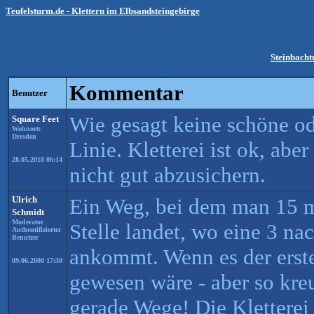
Teufelsturm.de - Klettern im Elbsandsteingebirge
Steinbach
Kommentar
Benutzer
Wie gesagt keine schöne od
Square Feet
Wohnort:
Dresden
Linie. Kletterei ist ok, abe
28.05.2018 06:14
nicht gut abzusichern.
Ulrich
Ein Weg, bei dem man 15 m 
Schmidt
Moderator
Stelle landet, wo eine 3 na
Authentifizierter
Benutzer
ankommt. Wenn es der erst
09.06.2008 17:30
gewesen wäre - aber so kre
gerade Wege! Die Kletterei