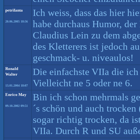
Ich weiss, dass das hier hie
petrifanta
habe durchaus Humor, der
20.06.2005 18:56
Claudius Lein zu dem abge
des Kletterers ist jedoch 
geschmack- u. niveaulos!
Ronald
Die einfachste VIIa die ich 
Walter
Vielleicht ne 5 oder ne 6.
13.01.2004 18:07
Bin ich schon mehrmals g
Enrico May
´s schön und auch trocken
09.10.2002 09:51
sogar richtig trocken, da is
VIIa. Durch R und SU auße