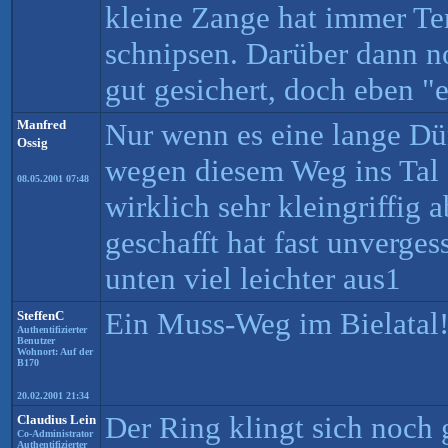
kleine Zange hat immer Te
schnipsen. Darüber dann n
gut gesichert, doch eben "e
Manfred
Nur wenn es eine lange Dür
Ossig
wegen diesem Weg ins Tal 
08.05.2001 07:48
wirklich sehr kleingriffig
geschafft hat fast unverges
unten viel leichter aus1
Ein Muss-Weg im Bielatal
SteffenC
Authentifizierter
Benutzer
Wohnort: Auf der
B170
20.02.2001 21:34
Der Ring klingt sich noch 
Claudius Lein
Co-Administrator
Authentifizierter