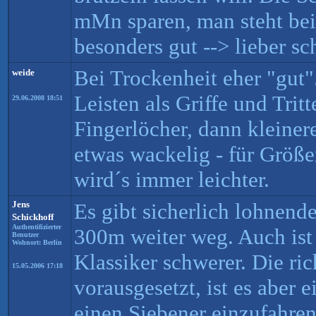
mMn sparen, man steht bei
besonders gut --> lieber sc
Bei Trockenheit eher "gut
weide
Leisten als Griffe und Trit
29.06.2008 18:51
Fingerlöcher, dann kleiner
etwas wackelig - für Größe
wird´s immer leichter.
Jens
Es gibt sicherlich lohnend
Schickhoff
Authentifizierter
300m weiter weg. Auch ist
Benutzer
Wohnort: Berlin
Klassiker schwerer. Die ri
15.05.2006 17:18
vorausgesetzt, ist es aber 
einen Siebener einzufahre