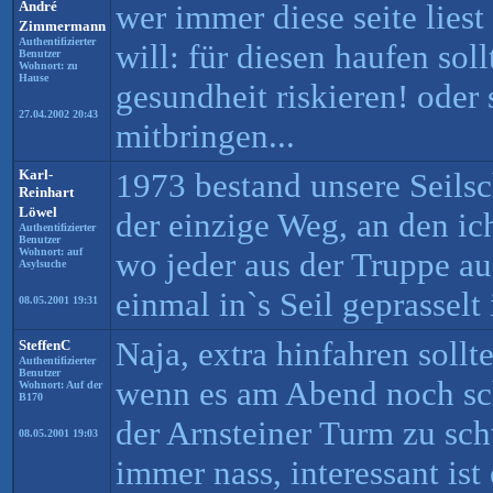
André
wer immer diese seite lies
Zimmermann
Authentifizierter
will: für diesen haufen soll
Benutzer
Wohnort: zu
Hause
gesundheit riskieren! ode
27.04.2002 20:43
mitbringen...
Karl-
1973 bestand unsere Seilsc
Reinhart
Löwel
der einzige Weg, an den ic
Authentifizierter
Benutzer
Wohnort: auf
wo jeder aus der Truppe au
Asylsuche
einmal in`s Seil geprasselt i
08.05.2001 19:31
Naja, extra hinfahren sollt
SteffenC
Authentifizierter
Benutzer
wenn es am Abend noch sch
Wohnort: Auf der
B170
der Arnsteiner Turm zu sch
08.05.2001 19:03
immer nass, interessant ist