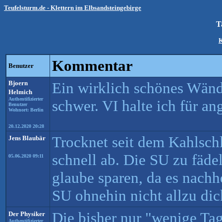
Teufelsturm.de - Klettern im Elbsandsteingebirge
T
K
Kommentar
Benutzer
Bjoern
Ein wirklich schönes Wändc
Helmich
Authentifizierter
schwer. VI halte ich für a
Benutzer
Wohnort: Berlin
20.12.2020 20:28
Trocknet seit dem Kahlschl
Jens Blaubär
schnell ab. Die SU zu fäde
05.06.2020 09:11
glaube sparen, da es nachhe
SU ohnehin nicht allzu dick
Die bisher nur "wenige T
Der Physiker
Authentifizierter