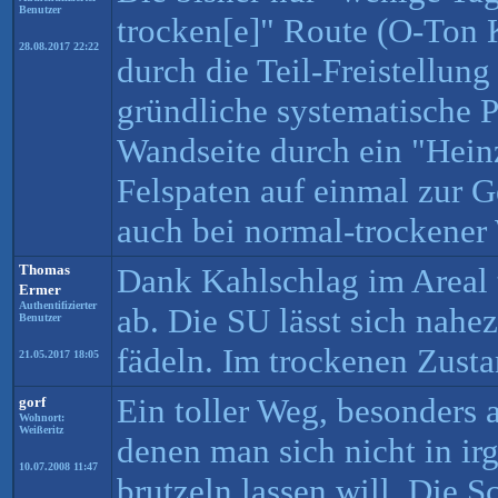
Benutzer
trocken[e]" Route (O-Ton 
28.08.2017 22:22
durch die Teil-Freistellung
gründliche systematische 
Wandseite durch ein "Hei
Felspaten auf einmal zur 
auch bei normal-trockener
Thomas
Dank Kahlschlag im Areal 
Ermer
Authentifizierter
ab. Die SU lässt sich nahe
Benutzer
fädeln. Im trockenen Zusta
21.05.2017 18:05
Ein toller Weg, besonders 
gorf
Wohnort:
Weißeritz
denen man sich nicht in i
10.07.2008 11:47
brutzeln lassen will. Die 