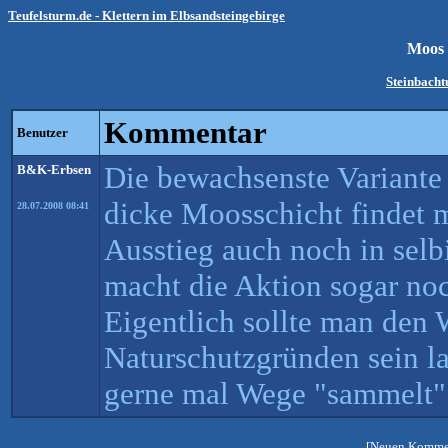
Teufelsturm.de - Klettern im Elbsandsteingebirge
Moos 
Steinbach
Kommentar
Benutzer
Die bewachsenste Variante 
B&K-Erbsen
dicke Moosschicht findet 
28.07.2008 08:41
Ausstieg auch noch in selb
macht die Aktion sogar noch
Eigentlich sollte man den
Naturschutzgründen sein la
gerne mal Wege "sammelt".
[Neuen Kommen