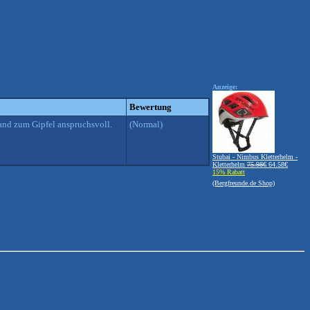
Anzeige:
Bewertung
and zum Gipfel anspruchsvoll.
(Normal)
Stubai - Nimbus Kletterhelm -
Kletterhelm
75.98€
64.58€
15% Rabatt
(Bergfreunde.de Shop)