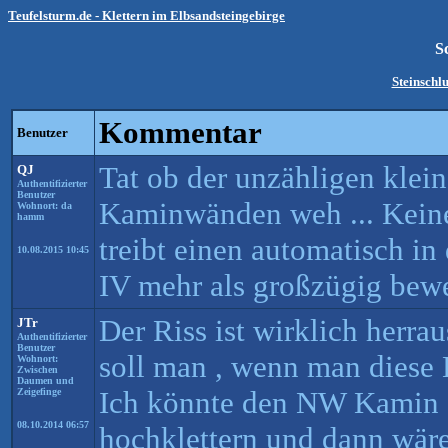
Teufelsturm.de - Klettern im Elbsandsteingebirge
S
Steinschl
Kommentar
Benutzer
Tat ob der unzähligen klei
QJ
Authentifizierter
Benutzer
Kaminwänden weh ... Keine
Wohnort: da
hamm
treibt einen automatisch in
10.08.2015 10:45
IV mehr als großzügig bewe
Der Riss ist wirklich herra
JTr
Authentifizierter
Benutzer
soll man , wenn man diese L
Wohnort:
Zwischen
Daumen und
Ich könnte den NW Kamin 
Zeigefinge
08.10.2014 06:57
hochklettern und dann wäre 