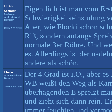
Ulrich
Eigentlich ist man vom Ers
Schmidt
Moderator
Schwierigkeitseinstufung 
Authentifizierter
Benutzer
Aber, wie Flocki schon schre
09.05.2011 12:01
Riß, sondern anfangs Spre
normale 3er Röhre. Und wen
es. Allerdings ist der nadel
andere als schön.
Der 4.Grad ist i.O., aber es
Flocki
Authentifizierter
Benutzer
WB weißt den Weg als Kam
29.04.2009 17:59
überhägenden E spreizt ma
und zieht sich dann rein. 
immer feuchten und vermo