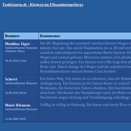
Teufelsturm.de - Klettern im Elbsandsteingebirge
Benutzer
Kommentar
Die 69. Begehung des nominell zweitleichtesten Weges in 
Matthias Jäger
müssen hier ran. Das untere Kaminstück ist ca. III und re
Authentifizierter Benutzer
Wohnort: Riesa
ziemlich außenhaltend bei angenehmer Breite klettert. Di
Weges und normal gebaute Menschen müssen sich allerhand 
20.10.2024 15:04
außen frontal gelungen. Ein kleines rotes Obr liegt dor
Rede wert. Durch Anlage des Weges und die anhaltend for
Bussardturm kürzer und an dessen Crux leichter.
Ein feiner Weg. Von unten ist zu erkennen, dass der Kamin 
Scherri
Anfängerweg. Ein Knoten an der linken Kante ist schnell ü
Authentifizierter Benutzer
Strukturen, die bedachtes Treten erfordern. Der beschrieb
absichern. Der Kamin des Normalweges nach der Birke ist 
12.09.2019 20:24
Nachholen wegen Seilzug und Verständigung unbedingt zu
Griffig ist völlig in Ordnung. Der kurze und breite Riss v
Maier Klemens
Authentifizierter Benutzer
15.06.2009 20:43