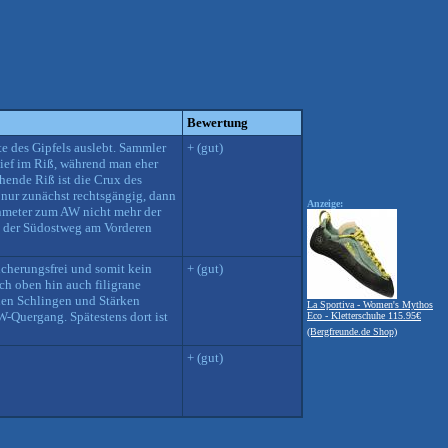
Bewertung
te des Gipfels auslebt. Sammler
+ (gut)
 tief im Riß, während man eher
hende Riß ist die Crux des
 nur zunächst rechtsgängig, dann
Anzeige:
inmeter zum AW nicht mehr der
st der Südostweg am Vorderen
sicherungsfrei und somit kein
+ (gut)
ch oben hin auch filigrane
enen Schlingen und Stärken
La Sportiva - Women's Mythos
W-Quergang. Spätestens dort ist
Eco - Kletterschuhe 115.95€
(Bergfreunde.de Shop)
+ (gut)