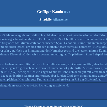
Griffiger Kamin
[IV ]
Zitadelle
, Affensteine
53 Jahren zeugt davon, daß sich wohl eher die Schwerkletterfraktion an der Talsei
chtsgängig sehr gut zu klettern. Ein komplettes Set Obr-Ufos ist anzuraten und liegt
e filigranen Strukturen weiter oben machen Spaß. Der obere, kurze und unten aufge
einfallen lassen, um sich auf den kleinen Absatz rechts zu befördern. Mir ist das
t aber sehr gut. Nach der Einmündung des Normalweges sind die letzten glatten Kam
dernde Kletterei würden wir insgesamt unbedingt auf V plädieren. Zum Beispiel i
sich oben verengt. Bis dahin nicht wirklich schwer, gibt schwerere IIIer, aber fast 
berstiegen. Es gibt neben Griffen auch immer meist gute Tritte. Aber aufpassen, na
ene Riß (SW), der eigentlich ein enger Kamin ist, läßt sich dann gut mit verschied
dagegen deutlich weniger strukturiert, aber für den Grad geht es gut gängig zum A
 empfehlen. Hier sehr gute Knoten (11er und größer) im Riß am Gipfelaufbau.
erlangt dann etwas Kreativität. Sicherung ausreichend.
[Neuen Kommentar zu diesem Weg schreiben]