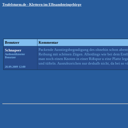
Teufelsturm.de - Klettern im Elbsandsteingebirge
Benutzer
Kommentar
Packende Ausstiegsbegradigung des ohnehin schon abente
Schnapser
Reibung mit schönen Zügen. Allerdings wie bei dem Erstb
Authentifizierter
Benutzer
man noch einen Knoten in einer Rißspur u eine Platte lege
und tüfteln. Ausrufezeichen nur deshalb nicht, da bei so 
28.09.2009 12:00