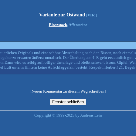
Variante zur Ostwand
[VIIc ]
Bloszstock
, Affensteine
uerlichen Originals und eine schöne Abwechslung nach den Rissen, noch einmal s
egeher zu erwarten äußerst moralisch. Der Überhang am 4. R geht erstaunlich gut,
n. Dann wird es reibig auf rolliger Unterlage und bleibt schwer bis zum Gipfel. W
viel Luft unterm Hintern keine Aufschlaggefahr besteht. Respekt, Herbert! 21. Bege
[Neuen Kommentar zu diesem Weg schreiben]
Copyright © 1999-2025 by Andreas Lein