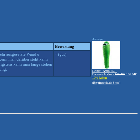
Anzeige:
Bewertung
ehr ausgesetzte Wand u
+ (gut)
 wenn man darüber steht kann
enigstens kann man lange stehen
hung.
Deuter - Astro 250 -
Daunenschlafsack
185.16€
166.64€
10% Rabatt
(Bergfreunde.de Shop)