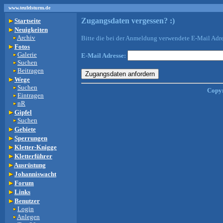
www.teufelsturm.de
Zugangsdaten vergessen? :)
Startseite
Neuigkeiten
Archiv
Bitte die bei der Anmeldung verwendete E-Mail Adr
Fotos
Galerie
E-Mail Adresse:
Suchen
Beitragen
Wege
Suchen
Copyr
Eintragen
nR
Gipfel
Suchen
Gebiete
Sperrungen
Kletter-Knigge
Kletterführer
Ausrüstung
Johanniswacht
Forum
Links
Benutzer
Login
Anlegen