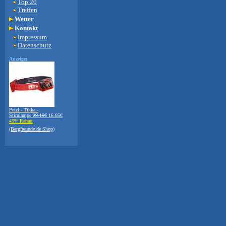
Top 20
Treffen
Wetter
Kontakt
Impressum
Datenschutz
Anzeige:
Petzl - Tikka -
Stirnlampe
29.19€
16.05€
45% Rabatt
(Bergfreunde.de Shop)