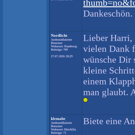
thumb=no&fo
Dankeschön.
Lieber Harri,
Nordlicht
Authentifizierter
Benutzer
vielen Dank 
Wohnort: Hamburg
Beiträge: 709
wünsche Dir s
27.07.2026 20:29
kleine Schrit
einem Klappho
man glaubt. A
Biete eine An
klemabe
Authentifizierter
Benutzer
Wohnort: Hier&Da
Beiträge: 71