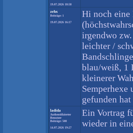
19.07.2026 18:58
Hi noch eine 
zehx
Beiträge: 1
(höchstwahrsc
19.07.2026 16:17
irgendwo zw.
leichter / sc
Bandschlingen
blau/weiß, 1
kleinerer Wa
Semperhexe u
gefunden hat
Ein Vortrag f
ladida
Authentifizierter
Benutzer
wieder in ein
Beiträge: 508
14.07.2026 19:27