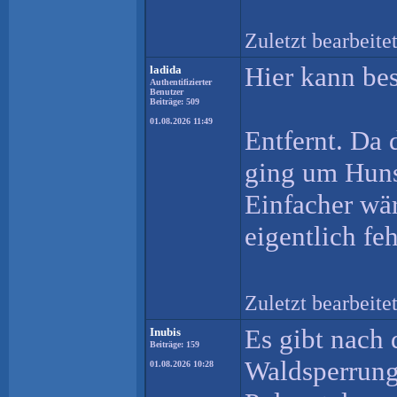
Zuletzt bearbeite
Hier kann be
ladida
Authentifizierter
Benutzer
Beiträge: 509
01.08.2026 11:49
Entfernt. Da 
ging um Huns
Einfacher wär
eigentlich fe
Zuletzt bearbeit
Es gibt nach
Inubis
Beiträge: 159
Waldsperrung
01.08.2026 10:28