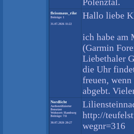
Polenztal.
Hallo liebe K
fleissmaus_rike
Beiträge: 1
31.07.2026 11:22
ich habe am 
(Garmin Forer
Liebethaler G
die Uhr finde
freuen, wenn 
abgebt. Viele
Liliensteinna
Nordlicht
Authentifizierter
Benutzer
http://teufe
Wohnort: Hamburg
Beiträge: 711
wegnr=316
30.07.2026 20:27