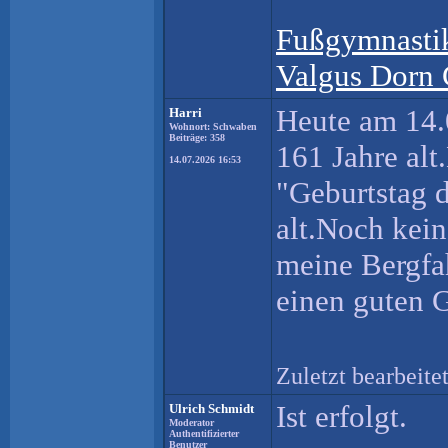
Fußgymnastik
Valgus Dorn 
Heute am 14.
Harri
Wohnort: Schwaben
Beiträge: 358
161 Jahre al
14.07.2026 16:53
"Geburtstag d
alt.Noch kei
meine Bergfah
einen guten G
Zuletzt bearbeite
Ist erfolgt.
Ulrich Schmidt
Moderator
Authentifizierter
Benutzer