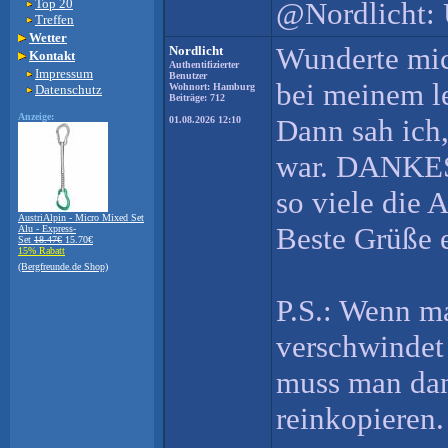
Top 20
@Nordlicht: U
Treffen
Wetter
Wunderte mic
Nordlicht
Kontakt
Authentifizierter
Impressum
Benutzer
bei meinem le
Wohnort: Hamburg
Datenschutz
Beiträge: 712
Anzeige:
Dann sah ich,
01.08.2026 12:10
war. DANKE
so viele die 
AustriAlpin - Micro Mixed Set
Beste Grüße 
Alu - Express-
Set
18.47€
15.70€
15% Rabatt
(Bergfreunde.de Shop)
P.S.: Wenn m
verschwindet
muss man dan
reinkopieren.