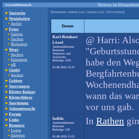
Klettern im Elbsandstei
www.teufelsturm.de
Moderatoren: Andreas Lein, Claudius Lein, Ulrich Schmidt
Startseite
Neuigkeiten
Archiv
Datum
Fotos
Galerie
Karl-Reinhart
@ Harri: Also
Suchen
Löwel
Beitragen
Authentifizierter
"Geburtsstund
Wege
Benutzer
Wohnort: auf
Suchen
Asylsuche
habe den Weg
Eintragen
Beiträge: 1195
nR
02.08.2026 16:15
Gipfel
Bergfahrtenbu
Suchen
Gebiete
Wochenendhau
Sperrungen
Kletter-Knigge
wann das war
Kletterführer
Ausrüstung
vor uns gab.
Johanniswacht
Forum
In
Rathen
gin
ladida
Links
Authentifizierter
Benutzer
Benutzer
Login
Beiträge: 510
Anlegen
01.08.2026 15:52