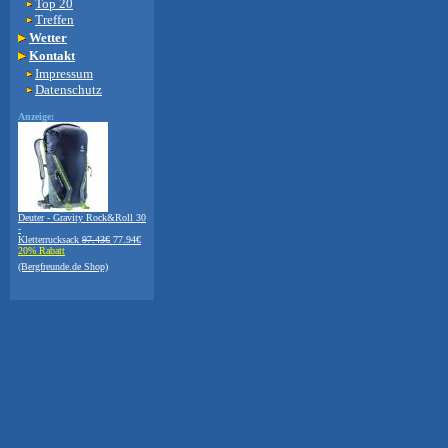
Top 20
Treffen
Wetter
Kontakt
Impressum
Datenschutz
Anzeige:
Deuter - Gravity Rock&Roll 30
-
Kletterrucksack
97.43€
77.94€
20% Rabatt
(Bergfreunde.de Shop)