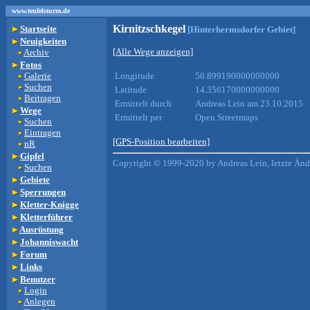
www.teufelsturm.de
Kirnitzschkegel
Startseite
[Hinterhermsdorfer Gebiet]
Neuigkeiten
[Alle Wege anzeigen]
Archiv
Fotos
Galerie
Longitude
50.899190000000000
Suchen
Latitude
14.356170000000000
Beitragen
Ermittelt durch
Andreas Lein am 23.10.2015
Wege
Ermittelt per
Open Streetmaps
Suchen
Eintragen
[GPS-Position bearbeiten]
nR
Gipfel
Copyright © 1999-2020 by Andreas Lein, letzte Än
Suchen
Gebiete
Sperrungen
Kletter-Knigge
Kletterführer
Ausrüstung
Johanniswacht
Forum
Links
Benutzer
Login
Anlegen