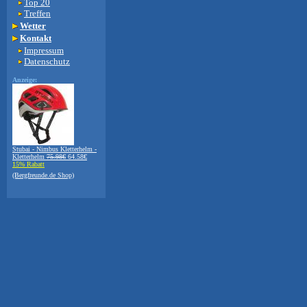
Top 20
Treffen
Wetter
Kontakt
Impressum
Datenschutz
Anzeige:
Stubai - Nimbus Kletterhelm -
Kletterhelm
75.98€
64.58€
15% Rabatt
(Bergfreunde.de Shop)