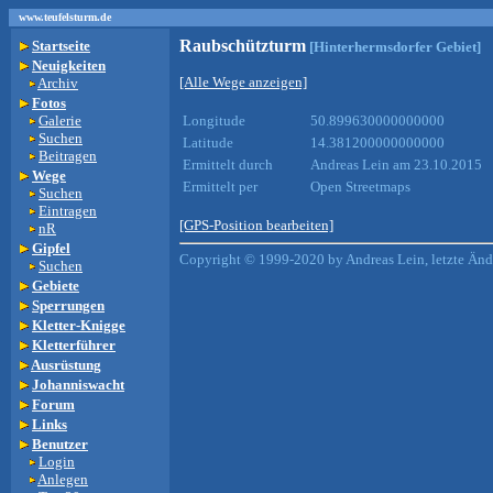
www.teufelsturm.de
Raubschützturm
Startseite
[Hinterhermsdorfer Gebiet]
Neuigkeiten
[Alle Wege anzeigen]
Archiv
Fotos
Galerie
Longitude
50.899630000000000
Suchen
Latitude
14.381200000000000
Beitragen
Ermittelt durch
Andreas Lein am 23.10.2015
Wege
Ermittelt per
Open Streetmaps
Suchen
Eintragen
[GPS-Position bearbeiten]
nR
Gipfel
Copyright © 1999-2020 by Andreas Lein, letzte Än
Suchen
Gebiete
Sperrungen
Kletter-Knigge
Kletterführer
Ausrüstung
Johanniswacht
Forum
Links
Benutzer
Login
Anlegen