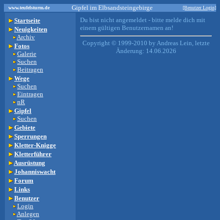
Gipfel im Elbsandsteingebirge
www.teufelsturm.de
[Benutzer Login]
Du bist nicht angemeldet - bitte melde dich mit
Startseite
einem gültigen Benutzernamen an!
Neuigkeiten
Archiv
Copyright © 1999-2010 by Andreas Lein, letzte
Fotos
Änderung: 14.06.2026
Galerie
Suchen
Beitragen
Wege
Suchen
Eintragen
nR
Gipfel
Suchen
Gebiete
Sperrungen
Kletter-Knigge
Kletterführer
Ausrüstung
Johanniswacht
Forum
Links
Benutzer
Login
Anlegen