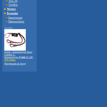
Top 20
Treffen
Wetter
Kontakt
Impressum
Datenschutz
Anzeige:
Stubai - Klettersteigset Basic
Connect 2 -
Klettersteigset
77.93€
62.34€
20% Rabatt
(Bergfreunde.de Shop)