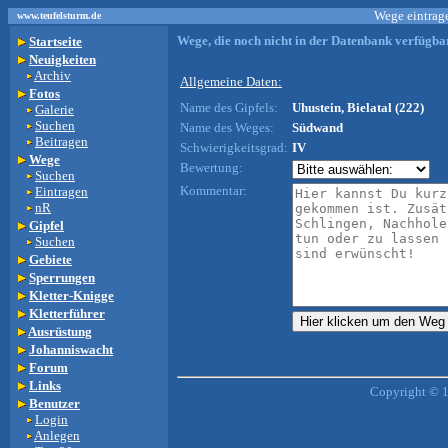
Wege eintrage
www.teufelsturm.de
Wege, die noch nicht in der Datenbank verfügbar
Startseite
Neuigkeiten
Archiv
Allgemeine Daten:
Fotos
Name des Gipfels:
Uhustein, Bielatal (222)
Galerie
Suchen
Name des Weges:
Südwand
Beitragen
Schwierigkeitsgrad:
IV
Wege
Bewertung:
Suchen
Kommentar:
Eintragen
nR
Gipfel
Suchen
Gebiete
Sperrungen
Kletter-Knigge
Kletterführer
Ausrüstung
Johanniswacht
Forum
Links
Copyright © 
Benutzer
Login
Anlegen