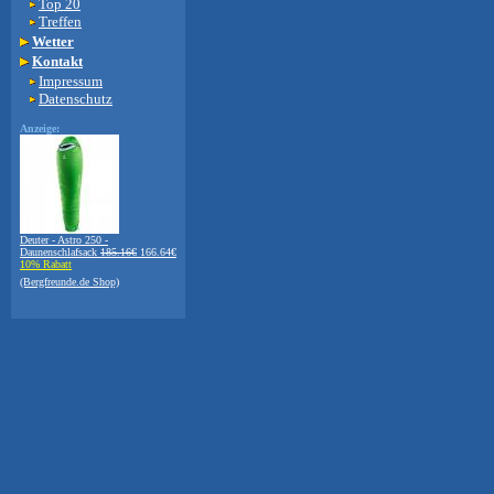
Top 20
Treffen
Wetter
Kontakt
Impressum
Datenschutz
Anzeige:
Deuter - Astro 250 -
Daunenschlafsack
185.16€
166.64€
10% Rabatt
(Bergfreunde.de Shop)