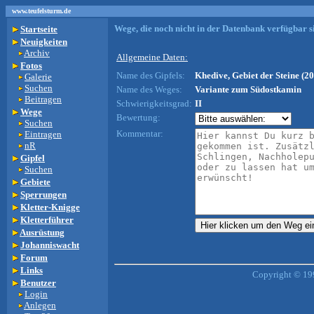
www.teufelsturm.de
Wege, die noch nicht in der Datenbank verfügbar si
Startseite
Neuigkeiten
Archiv
Allgemeine Daten:
Fotos
Name des Gipfels:
Khedive, Gebiet der Steine (20
Galerie
Suchen
Name des Weges:
Variante zum Südostkamin
Beitragen
Schwierigkeitsgrad:
II
Wege
Bewertung:
Suchen
Kommentar:
Eintragen
nR
Gipfel
Suchen
Gebiete
Sperrungen
Kletter-Knigge
Kletterführer
Ausrüstung
Johanniswacht
Forum
Links
Copyright © 19
Benutzer
Login
Anlegen