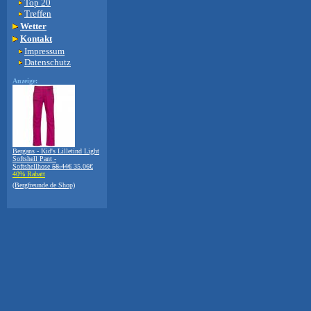
Top 20
Treffen
Wetter
Kontakt
Impressum
Datenschutz
Anzeige:
Bergans - Kid's Lilletind Light
Softshell Pant -
Softshellhose
58.44€
35.06€
40% Rabatt
(Bergfreunde.de Shop)