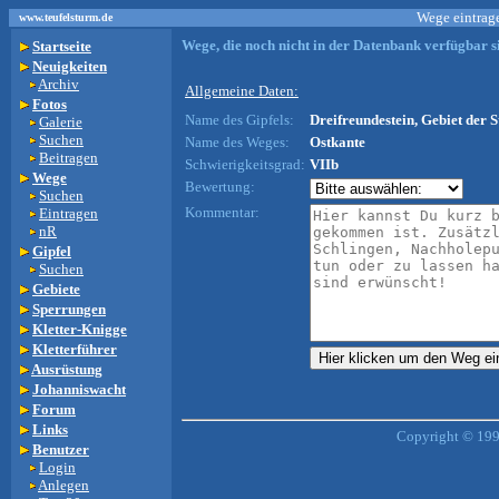
Wege eintrage
www.teufelsturm.de
Wege, die noch nicht in der Datenbank verfügbar si
Startseite
Neuigkeiten
Archiv
Allgemeine Daten:
Fotos
Name des Gipfels:
Dreifreundestein, Gebiet der S
Galerie
Suchen
Name des Weges:
Ostkante
Beitragen
Schwierigkeitsgrad:
VIIb
Wege
Bewertung:
Suchen
Kommentar:
Eintragen
nR
Gipfel
Suchen
Gebiete
Sperrungen
Kletter-Knigge
Kletterführer
Ausrüstung
Johanniswacht
Forum
Links
Copyright © 199
Benutzer
Login
Anlegen