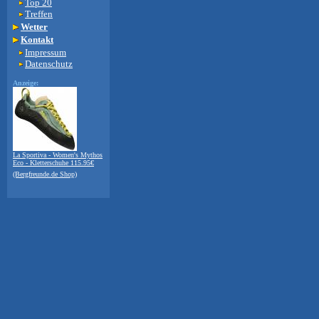
Top 20
Treffen
Wetter
Kontakt
Impressum
Datenschutz
Anzeige:
La Sportiva - Women's Mythos
Eco - Kletterschuhe 115.95€
(Bergfreunde.de Shop)