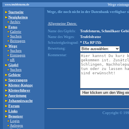
Wege eintrage
www.teufelsturm.de
Wege, die noch nicht in der Datenbank verfügbar si
Startseite
Neuigkeiten
Archiv
Allgemeine Daten:
Fotos
Name des Gipfels:
Teufelsturm, Schmilkaer Gebie
Galerie
Suchen
Name des Weges:
Teufelsfratze
Beitragen
Schwierigkeitsgrad:
* IXa RP IXb
Wege
Bewertung:
Suchen
Kommentar:
Eintragen
nR
Gipfel
Suchen
Gebiete
Sperrungen
Kletter-Knigge
Kletterführer
Ausrüstung
Johanniswacht
Forum
Links
Copyright © 199
Benutzer
Login
Anlegen