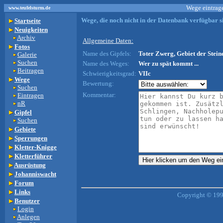
Wege eintrage
www.teufelsturm.de
Wege, die noch nicht in der Datenbank verfügbar si
Startseite
Neuigkeiten
Archiv
Allgemeine Daten:
Fotos
Name des Gipfels:
Toter Zwerg, Gebiet der Steine
Galerie
Suchen
Name des Weges:
Wer zu spät kommt ...
Beitragen
Schwierigkeitsgrad:
VIIc
Wege
Bewertung:
Suchen
Kommentar:
Eintragen
nR
Gipfel
Suchen
Gebiete
Sperrungen
Kletter-Knigge
Kletterführer
Ausrüstung
Johanniswacht
Forum
Links
Copyright © 199
Benutzer
Login
Anlegen