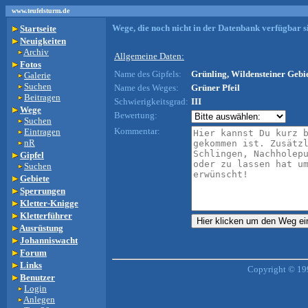
www.teufelsturm.de
Wege, die noch nicht in der Datenbank verfügbar si
Startseite
Neuigkeiten
Archiv
Allgemeine Daten:
Fotos
Name des Gipfels:
Grünling, Wildensteiner Gebie
Galerie
Suchen
Name des Weges:
Grüner Pfeil
Beitragen
Schwierigkeitsgrad:
III
Wege
Bewertung:
Suchen
Kommentar:
Eintragen
nR
Gipfel
Suchen
Gebiete
Sperrungen
Kletter-Knigge
Kletterführer
Ausrüstung
Johanniswacht
Forum
Links
Copyright © 19
Benutzer
Login
Anlegen