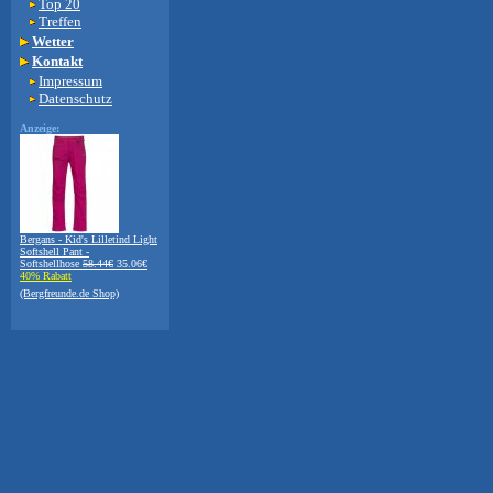
Top 20
Treffen
Wetter
Kontakt
Impressum
Datenschutz
Anzeige:
Bergans - Kid's Lilletind Light
Softshell Pant -
Softshellhose
58.44€
35.06€
40% Rabatt
(Bergfreunde.de Shop)