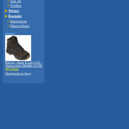
Top 20
Treffen
Wetter
Kontakt
Impressum
Datenschutz
Anzeige:
Hanwag - Banks II Lady GTX -
Wanderschuhe
194.91€
116.95€
40% Rabatt
(Bergfreunde.de Shop)