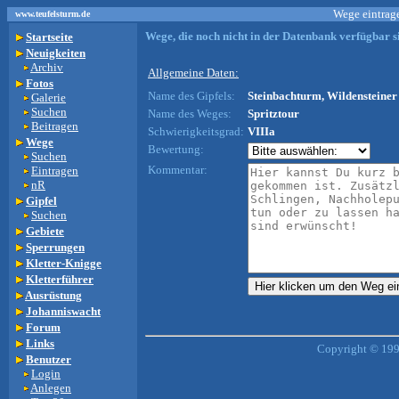
Wege eintrage
www.teufelsturm.de
Wege, die noch nicht in der Datenbank verfügbar si
Startseite
Neuigkeiten
Archiv
Allgemeine Daten:
Fotos
Name des Gipfels:
Steinbachturm, Wildensteiner 
Galerie
Suchen
Name des Weges:
Spritztour
Beitragen
Schwierigkeitsgrad:
VIIIa
Wege
Bewertung:
Suchen
Kommentar:
Eintragen
nR
Gipfel
Suchen
Gebiete
Sperrungen
Kletter-Knigge
Kletterführer
Ausrüstung
Johanniswacht
Forum
Links
Copyright © 199
Benutzer
Login
Anlegen