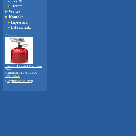
Top 20
Treffen
Wetter
Kontakt
Impressum
Datenschutz
Anzeige:
Primus - Essential Trail Stove
Duo -
Gaskocher
34.07€
30.66€
10% Rabatt
(Bergfreunde.de Shop)