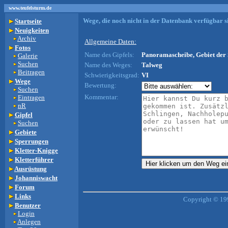
www.teufelsturm.de
Wege, die noch nicht in der Datenbank verfügbar si
Startseite
Neuigkeiten
Archiv
Allgemeine Daten:
Fotos
Name des Gipfels:
Panoramascheibe, Gebiet der S
Galerie
Suchen
Name des Weges:
Talweg
Beitragen
Schwierigkeitsgrad:
VI
Wege
Bewertung:
Suchen
Kommentar:
Eintragen
nR
Gipfel
Suchen
Gebiete
Sperrungen
Kletter-Knigge
Kletterführer
Ausrüstung
Johanniswacht
Forum
Links
Copyright © 19
Benutzer
Login
Anlegen