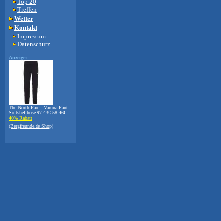
Top 20
Treffen
Wetter
Kontakt
Impressum
Datenschutz
Anzeige:
The North Face - Varuna Pant -
Softshellhose
97.43€
58.46€
40% Rabatt
(Bergfreunde.de Shop)