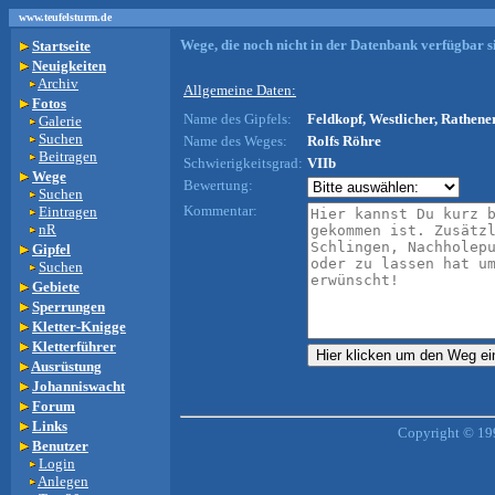
www.teufelsturm.de
Wege, die noch nicht in der Datenbank verfügbar si
Startseite
Neuigkeiten
Archiv
Allgemeine Daten:
Fotos
Name des Gipfels:
Feldkopf, Westlicher, Rathene
Galerie
Suchen
Name des Weges:
Rolfs Röhre
Beitragen
Schwierigkeitsgrad:
VIIb
Wege
Bewertung:
Suchen
Kommentar:
Eintragen
nR
Gipfel
Suchen
Gebiete
Sperrungen
Kletter-Knigge
Kletterführer
Ausrüstung
Johanniswacht
Forum
Links
Copyright © 19
Benutzer
Login
Anlegen