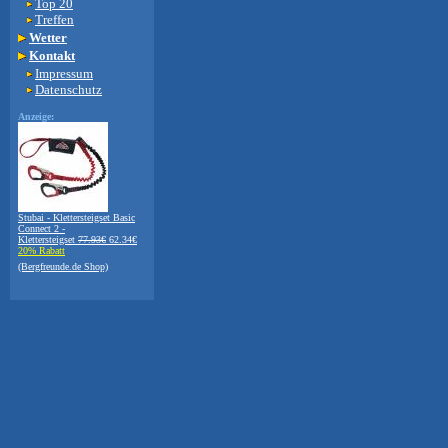
Top 20
Treffen
Wetter
Kontakt
Impressum
Datenschutz
Anzeige:
Stubai - Klettersteigset Basic
Connect 2 -
Klettersteigset
77.93€
62.34€
20% Rabatt
(Bergfreunde.de Shop)