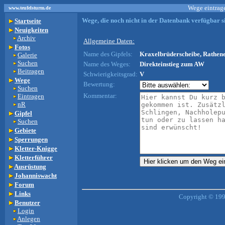
Wege eintrage
www.teufelsturm.de
Wege, die noch nicht in der Datenbank verfügbar si
Startseite
Neuigkeiten
Archiv
Allgemeine Daten:
Fotos
Name des Gipfels:
Kraxelbrüderscheibe, Rathene
Galerie
Suchen
Name des Weges:
Direkteinstieg zum AW
Beitragen
Schwierigkeitsgrad:
V
Wege
Bewertung:
Suchen
Kommentar:
Eintragen
nR
Gipfel
Suchen
Gebiete
Sperrungen
Kletter-Knigge
Kletterführer
Ausrüstung
Johanniswacht
Forum
Links
Copyright © 199
Benutzer
Login
Anlegen