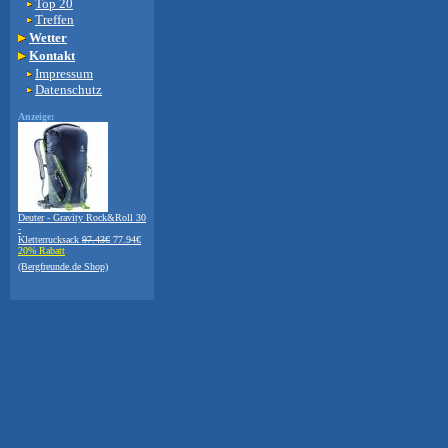
Top 20
Treffen
Wetter
Kontakt
Impressum
Datenschutz
Anzeige:
Deuter - Gravity Rock&Roll 30
-
Kletterrucksack
97.43€
77.94€
20% Rabatt
(Bergfreunde.de Shop)