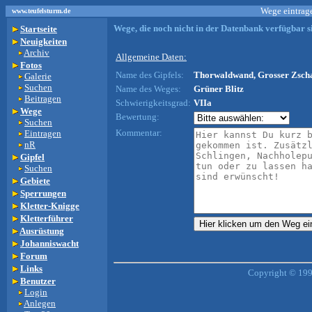
Wege eintrage
www.teufelsturm.de
Wege, die noch nicht in der Datenbank verfügbar si
Startseite
Neuigkeiten
Archiv
Allgemeine Daten:
Fotos
Name des Gipfels:
Thorwaldwand, Grosser Zscha
Galerie
Suchen
Name des Weges:
Grüner Blitz
Beitragen
Schwierigkeitsgrad:
VIIa
Wege
Bewertung:
Suchen
Kommentar:
Eintragen
nR
Gipfel
Suchen
Gebiete
Sperrungen
Kletter-Knigge
Kletterführer
Ausrüstung
Johanniswacht
Forum
Links
Copyright © 199
Benutzer
Login
Anlegen