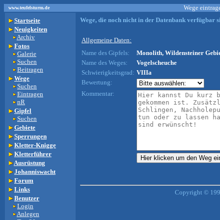
Wege eintrage
www.teufelsturm.de
Wege, die noch nicht in der Datenbank verfügbar si
Startseite
Neuigkeiten
Archiv
Allgemeine Daten:
Fotos
Name des Gipfels:
Monolith, Wildensteiner Gebie
Galerie
Suchen
Name des Weges:
Vogelscheuche
Beitragen
Schwierigkeitsgrad:
VIIIa
Wege
Bewertung:
Suchen
Kommentar:
Eintragen
nR
Gipfel
Suchen
Gebiete
Sperrungen
Kletter-Knigge
Kletterführer
Ausrüstung
Johanniswacht
Forum
Links
Copyright © 199
Benutzer
Login
Anlegen