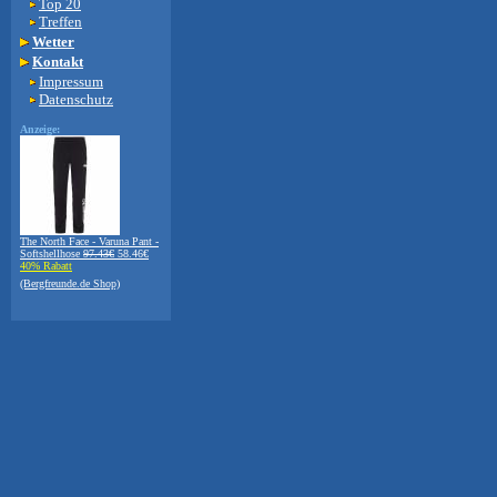
Top 20
Treffen
Wetter
Kontakt
Impressum
Datenschutz
Anzeige:
The North Face - Varuna Pant -
Softshellhose
97.43€
58.46€
40% Rabatt
(Bergfreunde.de Shop)