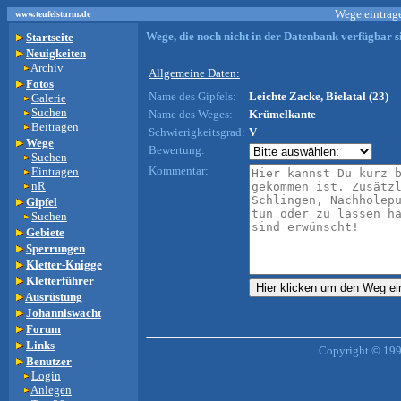
Wege eintrage
www.teufelsturm.de
Wege, die noch nicht in der Datenbank verfügbar si
Startseite
Neuigkeiten
Archiv
Allgemeine Daten:
Fotos
Name des Gipfels:
Leichte Zacke, Bielatal (23)
Galerie
Suchen
Name des Weges:
Krümelkante
Beitragen
Schwierigkeitsgrad:
V
Wege
Bewertung:
Suchen
Kommentar:
Eintragen
nR
Gipfel
Suchen
Gebiete
Sperrungen
Kletter-Knigge
Kletterführer
Ausrüstung
Johanniswacht
Forum
Links
Copyright © 199
Benutzer
Login
Anlegen