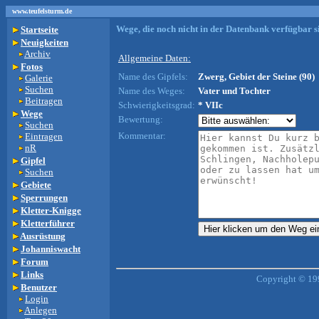
www.teufelsturm.de
Wege, die noch nicht in der Datenbank verfügbar si
Startseite
Neuigkeiten
Archiv
Allgemeine Daten:
Fotos
Name des Gipfels:
Zwerg, Gebiet der Steine (90)
Galerie
Suchen
Name des Weges:
Vater und Tochter
Beitragen
Schwierigkeitsgrad:
* VIIc
Wege
Bewertung:
Suchen
Kommentar:
Eintragen
nR
Gipfel
Suchen
Gebiete
Sperrungen
Kletter-Knigge
Kletterführer
Ausrüstung
Johanniswacht
Forum
Links
Copyright © 19
Benutzer
Login
Anlegen