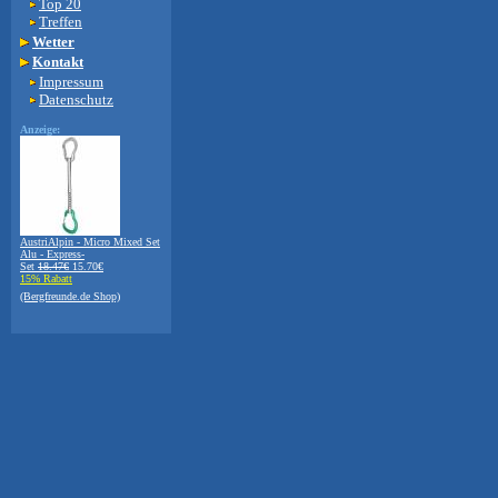
Top 20
Treffen
Wetter
Kontakt
Impressum
Datenschutz
Anzeige:
AustriAlpin - Micro Mixed Set
Alu - Express-
Set
18.47€
15.70€
15% Rabatt
(Bergfreunde.de Shop)