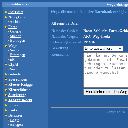
Wege eintrage
www.teufelsturm.de
Wege, die noch nicht in der Datenbank verfügbar
Startseite
Neuigkeiten
Archiv
Allgemeine Daten:
Fotos
Name des Gipfels:
Nasse-Schlucht-Turm, Gebiet
Galerie
Suchen
Name des Weges:
AKV-Weg direkt
Beitragen
Schwierigkeitsgrad:
RP VIIc
Wege
Bewertung:
Suchen
Kommentar:
Eintragen
nR
Gipfel
Suchen
Gebiete
Sperrungen
Kletter-Knigge
Kletterführer
Ausrüstung
Johanniswacht
Forum
Links
Copyright © 
Benutzer
Login
Anlegen