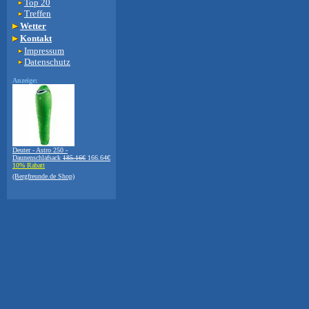
Top 20
Treffen
Wetter
Kontakt
Impressum
Datenschutz
Anzeige:
Deuter - Astro 250 -
Daunenschlafsack
185.16€
166.64€
10% Rabatt
(Bergfreunde.de Shop)