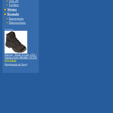
Top 20
Treffen
Wetter
Kontakt
Impressum
Datenschutz
Anzeige:
Hanwag - Banks II Lady GTX -
Wanderschuhe
194.91€
116.95€
40% Rabatt
(Bergfreunde.de Shop)