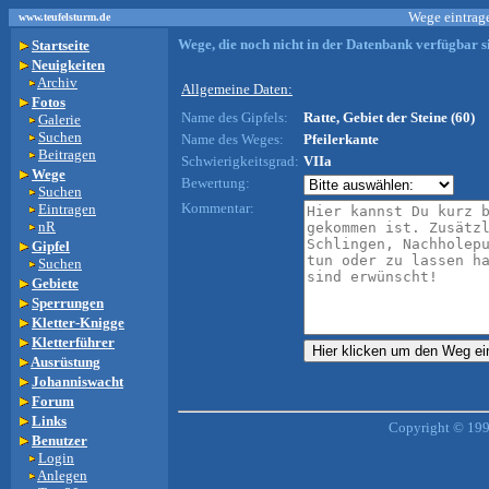
Wege eintrage
www.teufelsturm.de
Wege, die noch nicht in der Datenbank verfügbar si
Startseite
Neuigkeiten
Archiv
Allgemeine Daten:
Fotos
Name des Gipfels:
Ratte, Gebiet der Steine (60)
Galerie
Suchen
Name des Weges:
Pfeilerkante
Beitragen
Schwierigkeitsgrad:
VIIa
Wege
Bewertung:
Suchen
Kommentar:
Eintragen
nR
Gipfel
Suchen
Gebiete
Sperrungen
Kletter-Knigge
Kletterführer
Ausrüstung
Johanniswacht
Forum
Links
Copyright © 199
Benutzer
Login
Anlegen