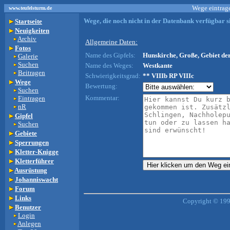
Wege eintrage
www.teufelsturm.de
Wege, die noch nicht in der Datenbank verfügbar si
Startseite
Neuigkeiten
Archiv
Allgemeine Daten:
Fotos
Name des Gipfels:
Hunskirche, Große, Gebiet der
Galerie
Suchen
Name des Weges:
Westkante
Beitragen
Schwierigkeitsgrad:
** VIIIb RP VIIIc
Wege
Bewertung:
Suchen
Kommentar:
Eintragen
nR
Gipfel
Suchen
Gebiete
Sperrungen
Kletter-Knigge
Kletterführer
Ausrüstung
Johanniswacht
Forum
Links
Copyright © 199
Benutzer
Login
Anlegen