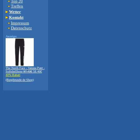
Top 20
Treffen
Wetter
Kontakt
Impressum
Datenschutz
Anzeige:
The North Face - Varuna Pant -
Softshellhose
97.43€
58.46€
40% Rabatt
(Bergfreunde.de Shop)