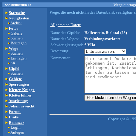
Wege eintrage
www.teufelsturm.de
Wege, die noch nicht in der Datenbank verfügbar si
Startseite
Neuigkeiten
Archiv
Allgemeine Daten:
Fotos
Name des Gipfels:
Hallenstein, Bielatal (28)
Galerie
Suchen
Name des Weges:
Verbindungsvariante
Beitragen
Schwierigkeitsgrad:
* VIIa
Wege
Bewertung:
Suchen
Kommentar:
Eintragen
nR
Gipfel
Suchen
Gebiete
Sperrungen
Kletter-Knigge
Kletterführer
Ausrüstung
Johanniswacht
Forum
Links
Copyright © 199
Benutzer
Login
Anlegen