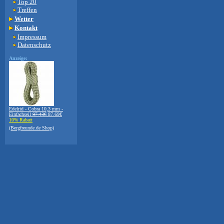
Top 20
Treffen
Wetter
Kontakt
Impressum
Datenschutz
Anzeige:
Edelrid - Cobra 10,3 mm -
Einfachseil
97.43€
87.69€
10% Rabatt
(Bergfreunde.de Shop)