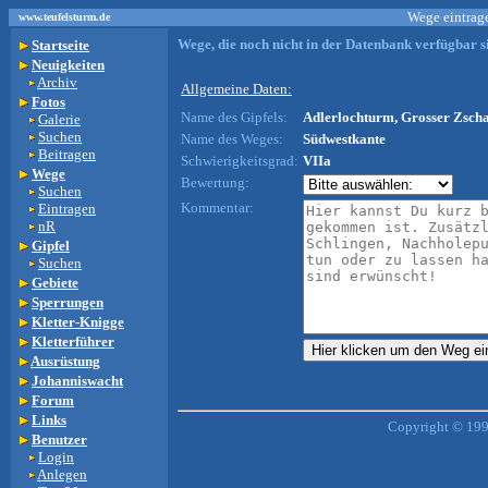
Wege eintrage
www.teufelsturm.de
Wege, die noch nicht in der Datenbank verfügbar si
Startseite
Neuigkeiten
Archiv
Allgemeine Daten:
Fotos
Name des Gipfels:
Adlerlochturm, Grosser Zscha
Galerie
Suchen
Name des Weges:
Südwestkante
Beitragen
Schwierigkeitsgrad:
VIIa
Wege
Bewertung:
Suchen
Kommentar:
Eintragen
nR
Gipfel
Suchen
Gebiete
Sperrungen
Kletter-Knigge
Kletterführer
Ausrüstung
Johanniswacht
Forum
Links
Copyright © 199
Benutzer
Login
Anlegen