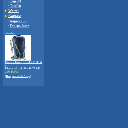
Top 20
Treffen
Wetter
Kontakt
Impressum
Datenschutz
Anzeige:
Deuter - Gravity Rock&Roll 30
-
Kletterrucksack
97.43€
77.94€
20% Rabatt
(Bergfreunde.de Shop)