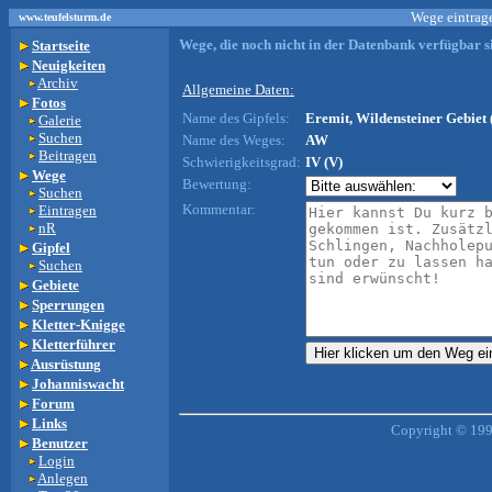
Wege eintrage
www.teufelsturm.de
Wege, die noch nicht in der Datenbank verfügbar si
Startseite
Neuigkeiten
Archiv
Allgemeine Daten:
Fotos
Name des Gipfels:
Eremit, Wildensteiner Gebiet 
Galerie
Suchen
Name des Weges:
AW
Beitragen
Schwierigkeitsgrad:
IV (V)
Wege
Bewertung:
Suchen
Kommentar:
Eintragen
nR
Gipfel
Suchen
Gebiete
Sperrungen
Kletter-Knigge
Kletterführer
Ausrüstung
Johanniswacht
Forum
Links
Copyright © 199
Benutzer
Login
Anlegen