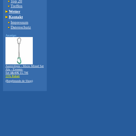
Top 20
Treffen
Wetter
Kontakt
Impressum
Datenschutz
Anzeige:
AustriAlpin - Micro Mixed Set
Alu - Express-
Set
18.47€
15.70€
15% Rabatt
(Bergfreunde.de Shop)