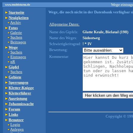
Wege eintrage
www.teufelsturm.de
Wege, die noch nicht in der Datenbank verfügbar si
Startseite
Neuigkeiten
Archiv
Allgemeine Daten:
Fotos
Name des Gipfels:
Glatte Keule, Bielatal (198)
Galerie
Suchen
Name des Weges:
Südostweg
Beitragen
Schwierigkeitsgrad:
! * IV
Wege
Bewertung:
Suchen
Kommentar:
Eintragen
nR
Gipfel
Suchen
Gebiete
Sperrungen
Kletter-Knigge
Kletterführer
Ausrüstung
Johanniswacht
Forum
Links
Copyright © 199
Benutzer
Login
Anlegen