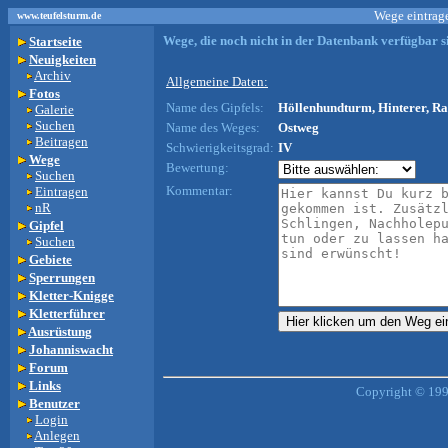
Wege eintrage
www.teufelsturm.de
Wege, die noch nicht in der Datenbank verfügbar si
Startseite
Neuigkeiten
Archiv
Allgemeine Daten:
Fotos
Name des Gipfels:
Höllenhundturm, Hinterer, Ra
Galerie
Suchen
Name des Weges:
Ostweg
Beitragen
Schwierigkeitsgrad:
IV
Wege
Bewertung:
Suchen
Kommentar:
Eintragen
nR
Gipfel
Suchen
Gebiete
Sperrungen
Kletter-Knigge
Kletterführer
Ausrüstung
Johanniswacht
Forum
Links
Copyright © 199
Benutzer
Login
Anlegen