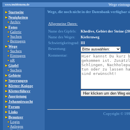
Wege eintrage
www.teufelsturm.de
Wege, die noch nicht in der Datenbank verfügbar si
Startseite
Neuigkeiten
Archiv
Allgemeine Daten:
Fotos
Name des Gipfels:
Khedive, Gebiet der Steine (20
Galerie
Suchen
Name des Weges:
Kiefernweg
Beitragen
Schwierigkeitsgrad:
III
Wege
Bewertung:
Suchen
Kommentar:
Eintragen
nR
Gipfel
Suchen
Gebiete
Sperrungen
Kletter-Knigge
Kletterführer
Ausrüstung
Johanniswacht
Forum
Links
Copyright © 199
Benutzer
Login
Anlegen