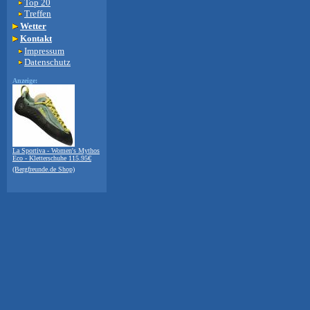
Top 20
Treffen
Wetter
Kontakt
Impressum
Datenschutz
Anzeige:
La Sportiva - Women's Mythos
Eco - Kletterschuhe 115.95€
(Bergfreunde.de Shop)