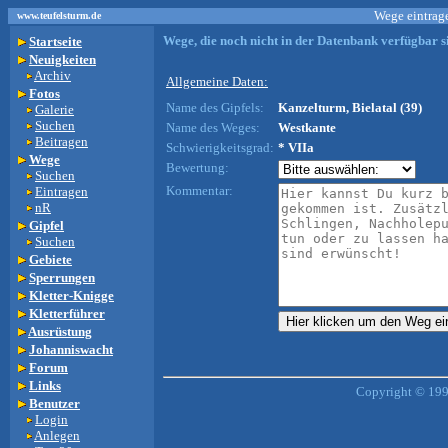
Wege eintrage
www.teufelsturm.de
Wege, die noch nicht in der Datenbank verfügbar si
Startseite
Neuigkeiten
Archiv
Allgemeine Daten:
Fotos
Name des Gipfels:
Kanzelturm, Bielatal (39)
Galerie
Suchen
Name des Weges:
Westkante
Beitragen
Schwierigkeitsgrad:
* VIIa
Wege
Bewertung:
Suchen
Kommentar:
Eintragen
nR
Gipfel
Suchen
Gebiete
Sperrungen
Kletter-Knigge
Kletterführer
Ausrüstung
Johanniswacht
Forum
Links
Copyright © 199
Benutzer
Login
Anlegen