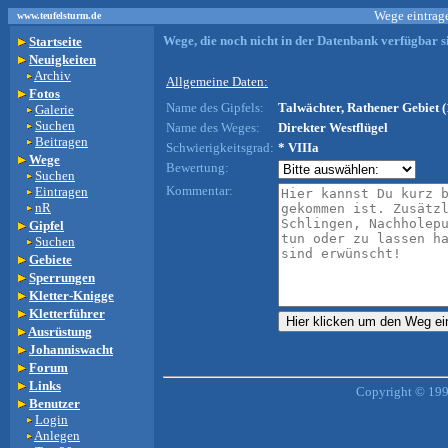
Wege eintrage
www.teufelsturm.de
Wege, die noch nicht in der Datenbank verfügbar si
Startseite
Neuigkeiten
Archiv
Allgemeine Daten:
Fotos
Name des Gipfels:
Talwächter, Rathener Gebiet (
Galerie
Suchen
Name des Weges:
Direkter Westflügel
Beitragen
Schwierigkeitsgrad:
* VIIIa
Wege
Bewertung:
Suchen
Kommentar:
Eintragen
nR
Gipfel
Suchen
Gebiete
Sperrungen
Kletter-Knigge
Kletterführer
Ausrüstung
Johanniswacht
Forum
Links
Copyright © 199
Benutzer
Login
Anlegen