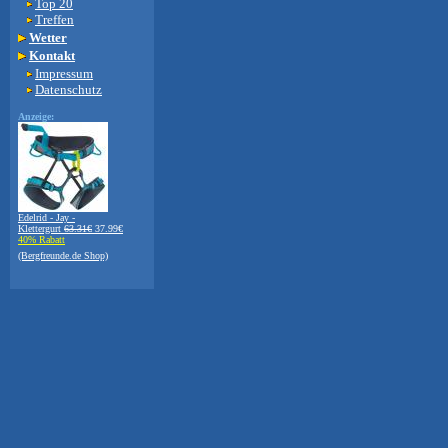
Top 20
Treffen
Wetter
Kontakt
Impressum
Datenschutz
Anzeige:
Edelrid - Jay -
Klettergurt
63.31€
37.99€
40% Rabatt
(Bergfreunde.de Shop)